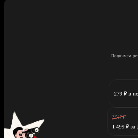
Поднимем рез
279
₽
в н
3 587
₽
1 499
₽
за 