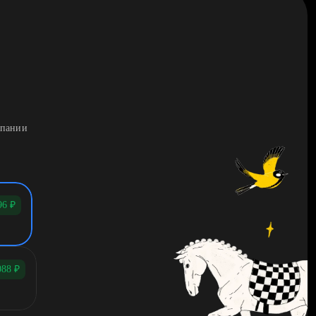
мпании
96
₽
088
₽