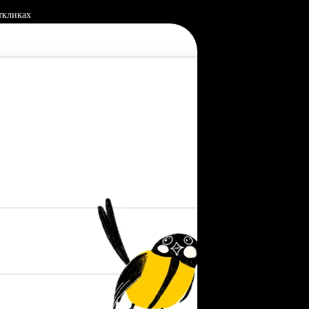
ткликах