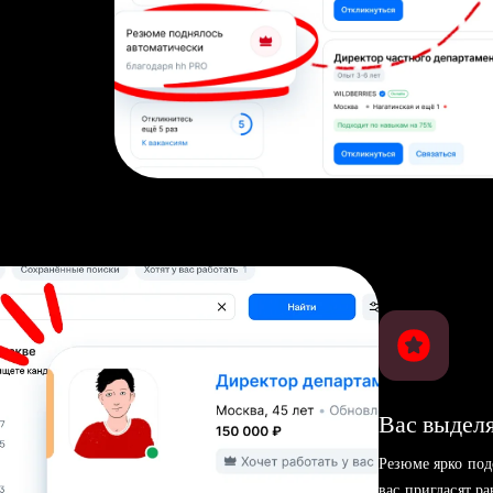
Вас выделя
Резюме ярко под
вас пригласят р