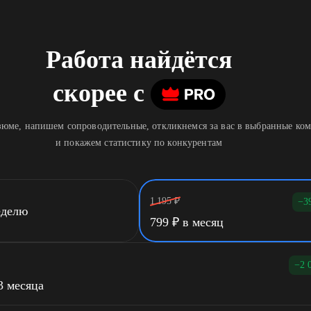
Работа найдётся
скорее
c
юме, напишем сопроводительные, откликнемся за вас в выбранные ко
и покажем статистику по конкурентам
1 195
₽
−3
еделю
799
₽
в месяц
−2 
3 месяца